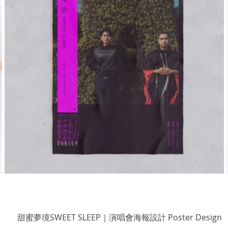
甜蜜夢境SWEET SLEEP｜演唱會海報設計 Poster Design