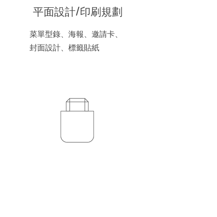
平面設計/印刷規劃
菜單型錄、海報、邀請卡、
封面設計、標籤貼紙
​織品團服
客製化T-shirt、環保袋、布
簾、毛巾、工作圍裙