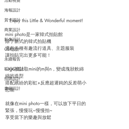
活動視覺
海報設計
賀卡設計
Enjoy this Little & Wonderful moment!
商業設計
mini photo是一家韓式拍貼館
影像設計
除了新式的韓式拍貼機
還有各種有趣流行道具、主題服裝
CSR設計
讓拍貼完出更多可能！
永續報告
LOGO標誌
Logo設計取mini的m與n，變成塊狀軟綿
綿的造型
招牌設計
搭配繽紛的彩虹+反應超遲鈍的反差萌小
書籍設計
恐龍
就像在mini photo一樣，可以放下平日的
緊張，慢慢玩~慢慢拍~
享受當下的樂趣與放鬆