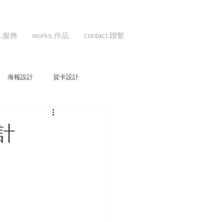
es.服務
works.作品
contact.聯繫
海報設計
賀卡設計
設計