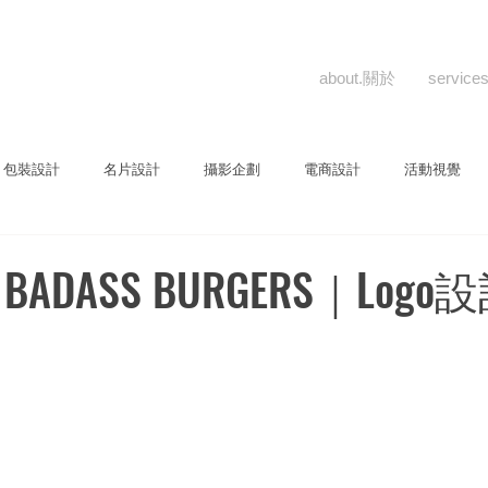
about.關於
servic
包裝設計
名片設計
攝影企劃
電商設計
活動視覺
計
永續報告
LOGO標誌
招牌設計
書籍設計
ADASS BURGERS｜Logo