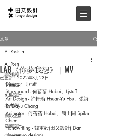
文章
All Posts
All Posts
LAB《你夢我想》｜MV
識別設計
已更新：
2022年8月23日
Director - Ljstuff 
平面設計
Storyboard - 何蓓蓓 Hobei、Ljstuff 
包裝設計
Art Design - 許軒瑜 Hsuan-Yu Hsu、張詩
名片設計
楹 Dayu Chang 
Animator - 何蓓蓓 Hobei、簡士閎 Spike 
攝影企劃
Chien
電商設計
Handwriting - 韓重毅(田又設計) Dan 
Han(tenyo design)